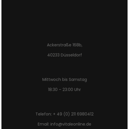
Ackerstraße 168b,
40233 Düsseldorf
Mittwoch bis Samstag
18:30 – 23:00 Uhr
Telefon: + 49 (0) 211 6980412
Email: info@vitaleonline.de