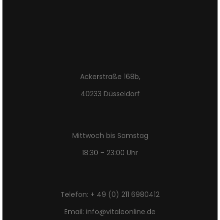
Ackerstraße 168b,
40233 Düsseldorf
Mittwoch bis Samstag
18:30 – 23:00 Uhr
Telefon: + 49 (0) 211 6980412
Email: info@vitaleonline.de